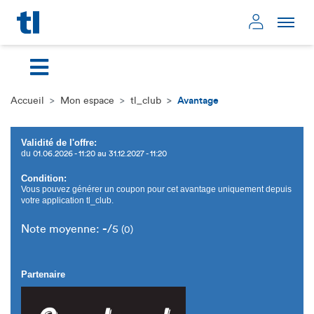
Page d'accueil
Mon compte
Accueil
Mon espace
tl_club
Avantage
Validité de l'offre:
du
01.06.2026 - 11:20 au 31.12.2027 - 11:20
Condition:
Vous pouvez générer un coupon pour cet avantage uniquement depuis
votre application tl_club.
-
Note moyenne:
/5
(0)
Partenaire