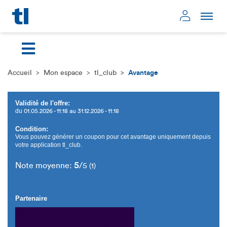
Page d'accueil
Mon compte
Accueil
Mon espace
tl_club
Avantage
Validité de l'offre:
du
01.05.2026 - 11:18 au 31.12.2026 - 11:18
Condition:
Vous pouvez générer un coupon pour cet avantage uniquement depuis
votre application tl_club.
5
Note moyenne:
/5
(1)
Partenaire