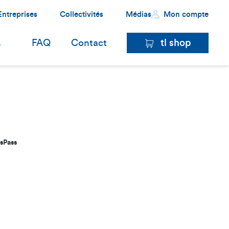
Entreprises
Collectivités
Médias
Mon compte
tl shop
FAQ
Contact
u un ½ tarif AG) et souhaite le rattacher à ce compte
ssPass