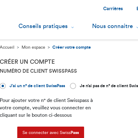
Carrières
Conseils pratiques
Nous connaitre
Accueil
Mon espace
Créer votre compte
CRÉER UN COMPTE
NUMÉRO DE CLIENT SWISSPASS
Je possède déjà un abonnement Swisspass (ABO communautaire mobilis o
J’ai un n° de client SwissPass
Je n’ai pas de n° de client Swi
Pour ajouter votre n° de client Swisspass à
votre compte, veuillez vous connecter en
cliquant sur le bouton ci-dessous
Se connecter avec Swiss
Pass